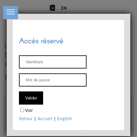
EN
Accès réservé
Université de Liège
Département de philosophie
Centre de recherches
phénoménologiques
Accès & plans
Voir
Bibliothèque du Département de philosophie
Retour
|
Accueil
|
English
Bulletin d'analyse phénoménologique