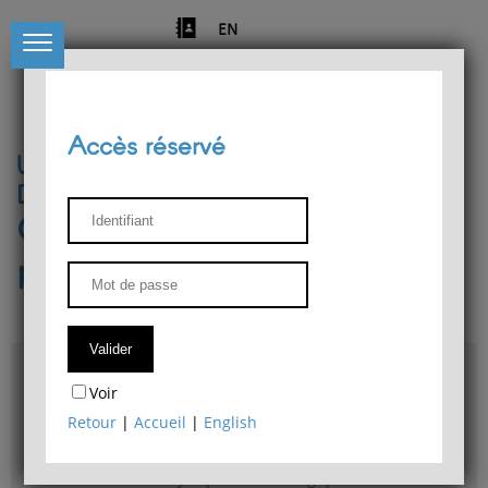
EN
Accès réservé
Université de Liège
Département de philosophie
Centre de recherches
phénoménologiques
Accès & plans
Voir
Bibliothèque du Département de philosophie
Retour
|
Accueil
|
English
Bulletin d'analyse phénoménologique