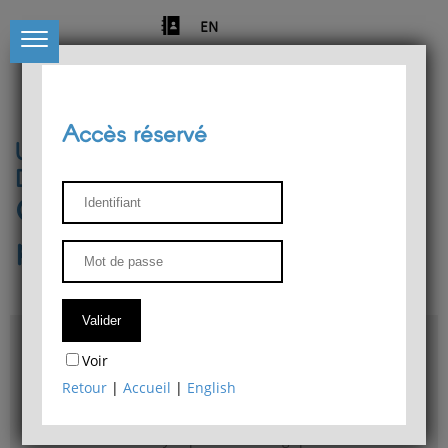
EN
Accès réservé
Université de Liège
Département de philosophie
Centre de recherches
phénoménologiques
Accès & plans
Voir
Bibliothèque du Département de philosophie
Retour
|
Accueil
|
English
Bulletin d'analyse phénoménologique