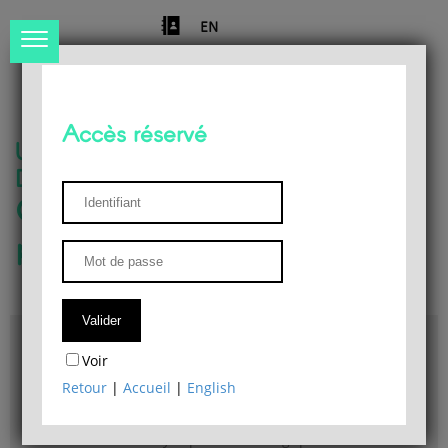
EN
Accès réservé
Université de Liège
Département de philosophie
Centre de recherches
phénoménologiques
Accès & plans
Voir
Bibliothèque du Département de philosophie
Retour
|
Accueil
|
English
Bulletin d'analyse phénoménologique