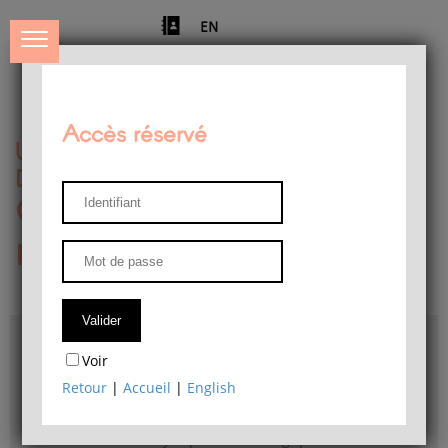
EN
Accès réservé
Université de Liège
Département de philosophie
Centre de recherches
phénoménologiques
Accès & plans
Voir
Bibliothèque du Département de philosophie
Retour
|
Accueil
|
English
Bulletin d'analyse phénoménologique