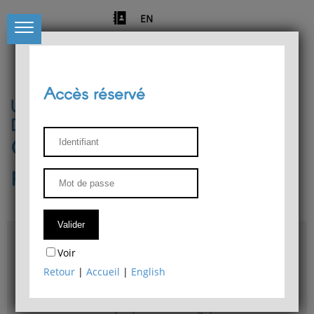
EN
Accès réservé
Université de Liège
Département de philosophie
Centre de recherches
phénoménologiques
Accès & plans
Voir
Bibliothèque du Département de philosophie
Retour
|
Accueil
|
English
Bulletin d'analyse phénoménologique