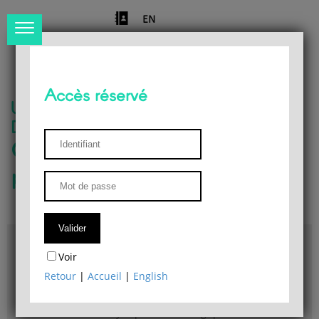
EN
Accès réservé
Université de Liège
Département de philosophie
Centre de recherches
phénoménologiques
Accès & plans
Voir
Bibliothèque du Département de philosophie
Retour
|
Accueil
|
English
Bulletin d'analyse phénoménologique