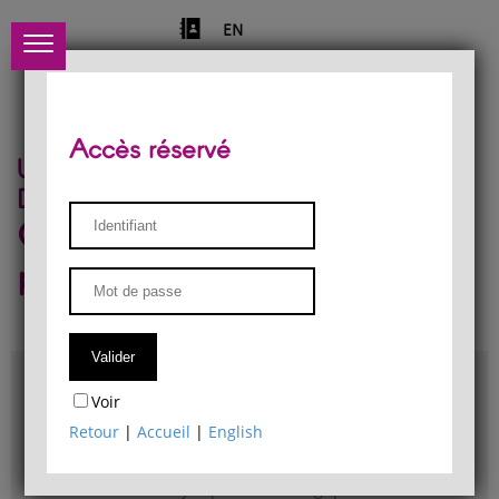
EN
Accès réservé
Université de Liège
Département de philosophie
Centre de recherches
phénoménologiques
Accès & plans
Voir
Bibliothèque du Département de philosophie
Retour
|
Accueil
|
English
Bulletin d'analyse phénoménologique