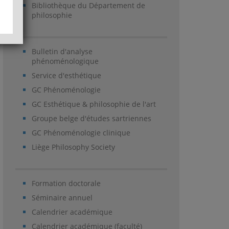
Bibliothèque du Département de
philosophie
Bulletin d'analyse
phénoménologique
Service d'esthétique
GC Phénoménologie
GC Esthétique & philosophie de l'art
Groupe belge d'études sartriennes
GC Phénoménologie clinique
Liège Philosophy Society
Formation doctorale
Séminaire annuel
Calendrier académique
Calendrier académique (faculté)