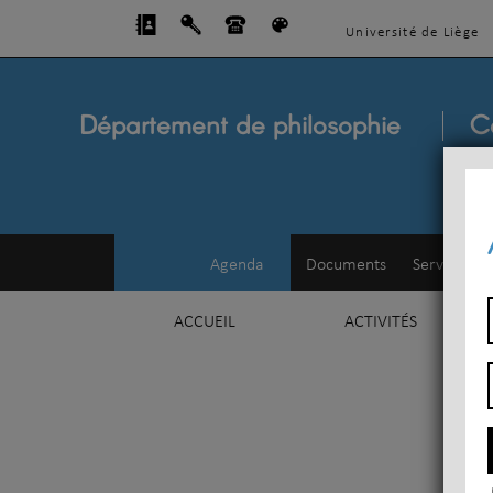
Université de Liège
Département de philosophie
C
Agenda
Documents
Service d'e
ACCUEIL
ACTIVITÉS