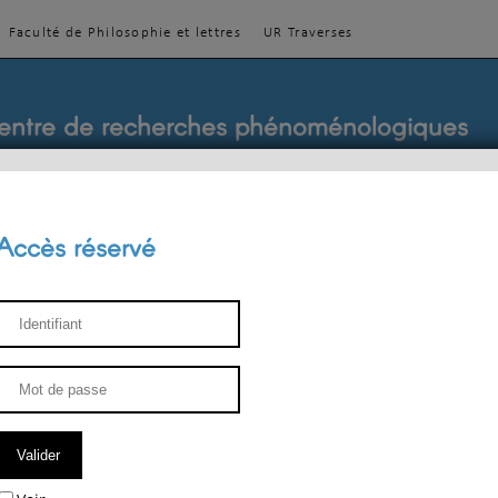
Faculté de Philosophie et lettres
UR Traverses
entre de recherches phénoménologiques
Accès réservé
sthétique
ENSEIGNEMENT
ÉQUIPE
PUBLICATIONS