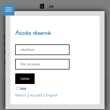
EN
Accès réservé
Université de Liège
Département de philosophie
Centre de recherches
phénoménologiques
Accès & plans
Voir
Bibliothèque du Département de philosophie
Retour
|
Accueil
|
English
Bulletin d'analyse phénoménologique