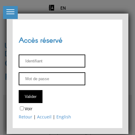
EN
Accès réservé
Université de Liège
Département de philosophie
Centre de recherches
phénoménologiques
Accès & plans
Voir
Bibliothèque du Département de philosophie
Retour
|
Accueil
|
English
Bulletin d'analyse phénoménologique