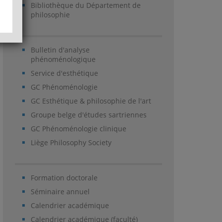
Bibliothèque du Département de
philosophie
Bulletin d'analyse
phénoménologique
Service d'esthétique
GC Phénoménologie
GC Esthétique & philosophie de l'art
Groupe belge d'études sartriennes
GC Phénoménologie clinique
Liège Philosophy Society
Formation doctorale
Séminaire annuel
Calendrier académique
Calendrier académique (faculté)