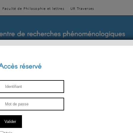
Faculté de Philosophie et lettres
UR Traverses
entre de recherches phénoménologiques
Accès réservé
sthétique
ENSEIGNEMENT
ÉQUIPE
PUBLICATIONS