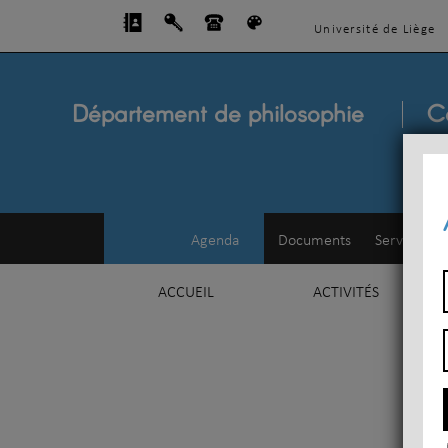
Université de Liège
Département de philosophie
C
Agenda
Documents
Service d'e
ACCUEIL
ACTIVITÉS