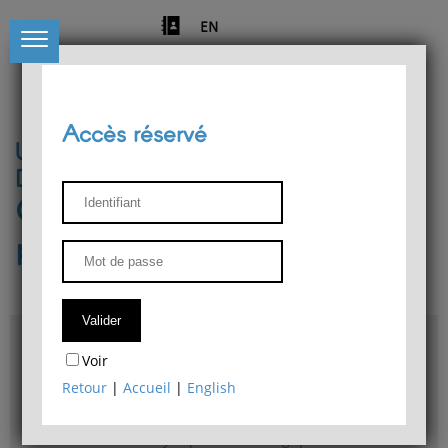
EN
Accès réservé
Université de Liège
Département de philosophie
Centre de recherches
phénoménologiques
Accès & plans
Voir
Bibliothèque du Département de philosophie
Retour
|
Accueil
|
English
Bulletin d'analyse phénoménologique