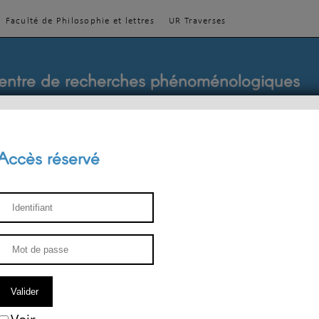
Faculté de Philosophie et lettres
UR Traverses
entre de recherches phénoménologiques
Accès réservé
sthétique
ENSEIGNEMENT
ÉQUIPE
PUBLICATIONS