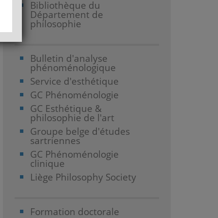
Bibliothèque du
Département de
philosophie
Bulletin d'analyse
phénoménologique
Service d'esthétique
GC Phénoménologie
GC Esthétique &
philosophie de l'art
Groupe belge d'études
sartriennes
GC Phénoménologie
clinique
Liège Philosophy Society
Formation doctorale