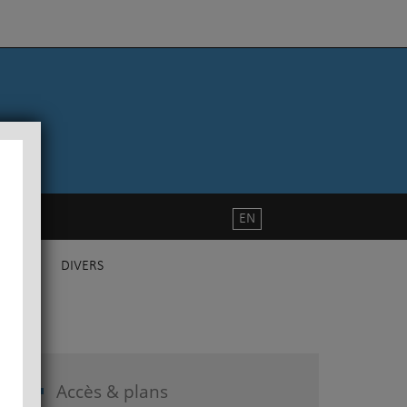
EN
DIVERS
Accès & plans