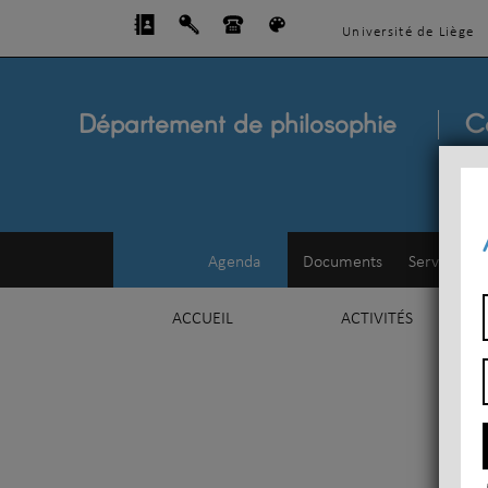
Université de Liège
Département de philosophie
C
Agenda
Documents
Service d'e
ACCUEIL
ACTIVITÉS