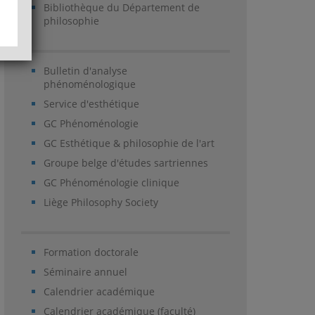
Bibliothèque du Département de
philosophie
Bulletin d'analyse
phénoménologique
Service d'esthétique
GC Phénoménologie
GC Esthétique & philosophie de l'art
Groupe belge d'études sartriennes
GC Phénoménologie clinique
Liège Philosophy Society
Formation doctorale
Séminaire annuel
Calendrier académique
Calendrier académique (faculté)