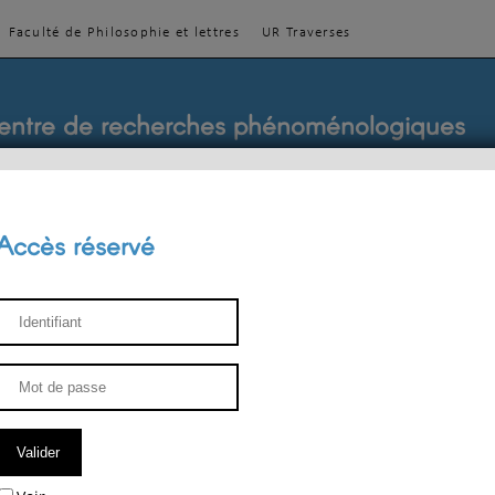
Faculté de Philosophie et lettres
UR Traverses
entre de recherches phénoménologiques
Accès réservé
sthétique
ENSEIGNEMENT
ÉQUIPE
PUBLICATIONS