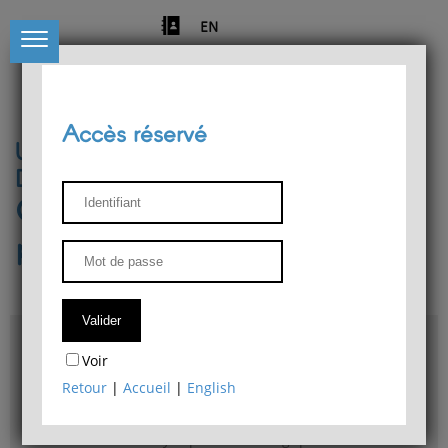
EN
Accès réservé
Université de Liège
Département de philosophie
Centre de recherches
phénoménologiques
Accès & plans
Voir
Bibliothèque du Département de philosophie
Retour
|
Accueil
|
English
Bulletin d'analyse phénoménologique