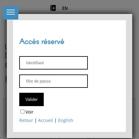
EN
Accès réservé
Université de Liège
Département de philosophie
Centre de recherches
phénoménologiques
Accès & plans
Voir
Bibliothèque du Département de philosophie
Retour
|
Accueil
|
English
Bulletin d'analyse phénoménologique