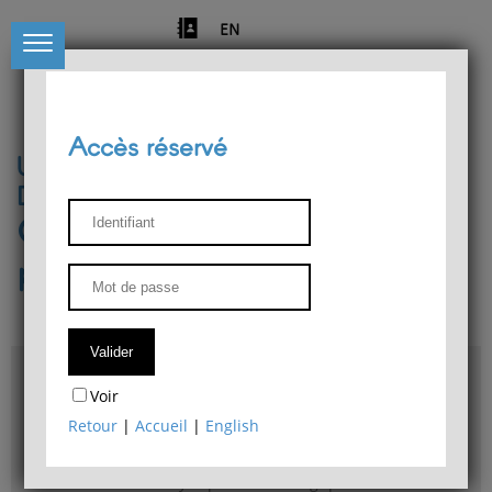
EN
Accès réservé
Université de Liège
Département de philosophie
Centre de recherches
phénoménologiques
Accès & plans
Voir
Bibliothèque du Département de philosophie
Retour
|
Accueil
|
English
Bulletin d'analyse phénoménologique