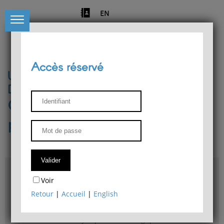
EN
Accès réservé
Université de Liège
Département de philosophie
Centre de recherches
phénoménologiques
Accès & plans
Voir
Bibliothèque du Département de philosophie
Retour
|
Accueil
|
English
Bulletin d'analyse phénoménologique