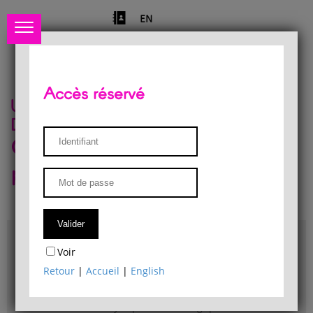
EN
Accès réservé
Université de Liège
Département de philosophie
Centre de recherches
phénoménologiques
Accès & plans
Voir
Bibliothèque du Département de philosophie
Retour
|
Accueil
|
English
Bulletin d'analyse phénoménologique