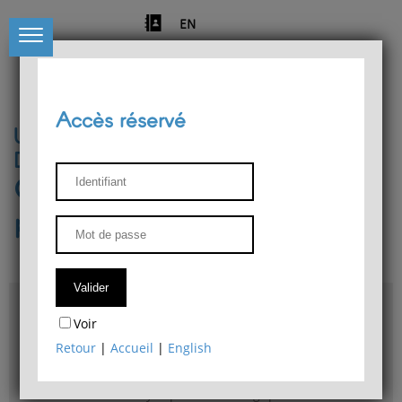
EN
Accès réservé
Université de Liège
Département de philosophie
Centre de recherches
phénoménologiques
Accès & plans
Voir
Bibliothèque du Département de philosophie
Retour
|
Accueil
|
English
Bulletin d'analyse phénoménologique