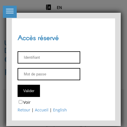
EN
Accès réservé
Université de Liège
Département de philosophie
Centre de recherches
phénoménologiques
Accès & plans
Voir
Bibliothèque du Département de philosophie
Retour
|
Accueil
|
English
Bulletin d'analyse phénoménologique