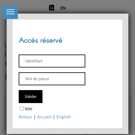
EN
Accès réservé
Université de Liège
Département de philosophie
Centre de recherches
phénoménologiques
Accès & plans
Voir
Bibliothèque du Département de philosophie
Retour
|
Accueil
|
English
Bulletin d'analyse phénoménologique