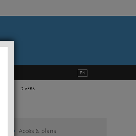
EN
DIVERS
Accès & plans