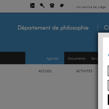
Université de Liège
Département de philosophie
C
Agenda
Documents
Service d'e
ACCUEIL
ACTIVITÉS