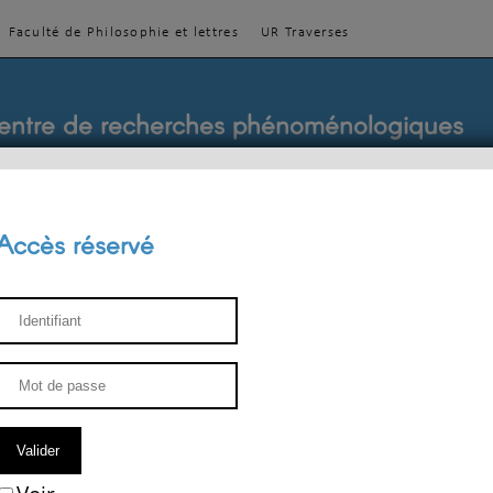
Faculté de Philosophie et lettres
UR Traverses
entre de recherches phénoménologiques
Accès réservé
sthétique
ENSEIGNEMENT
ÉQUIPE
PUBLICATIONS