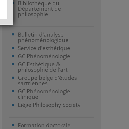
Bibliothèque du
Département de
philosophie
Bulletin d'analyse
phénoménologique
Service d'esthétique
GC Phénoménologie
GC Esthétique &
philosophie de l'art
Groupe belge d'études
sartriennes
GC Phénoménologie
clinique
Liège Philosophy Society
Formation doctorale