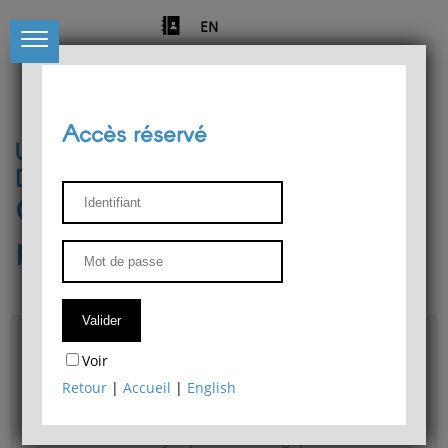
EN
Accès réservé
Université de Liège
Département de philosophie
Centre de recherches
phénoménologiques
Accès & plans
Voir
Bibliothèque du Département de philosophie
Retour
|
Accueil
|
English
Bulletin d'analyse phénoménologique