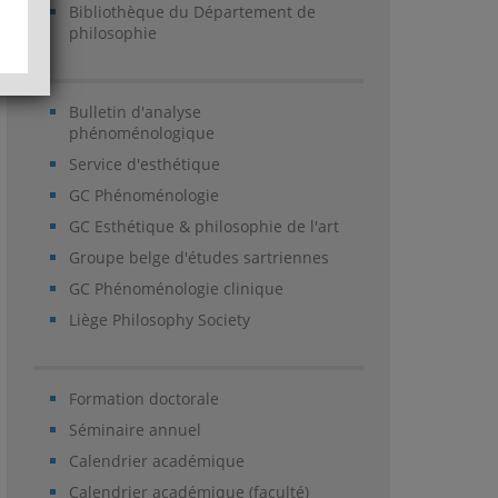
Bibliothèque du Département de
philosophie
Bulletin d'analyse
phénoménologique
Service d'esthétique
GC Phénoménologie
GC Esthétique & philosophie de l'art
Groupe belge d'études sartriennes
GC Phénoménologie clinique
Liège Philosophy Society
Formation doctorale
Séminaire annuel
Calendrier académique
Calendrier académique (faculté)