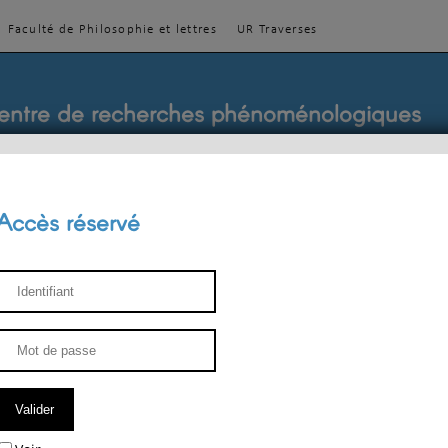
Faculté de Philosophie et lettres
UR Traverses
entre de recherches phénoménologiques
Accès réservé
sthétique
ENSEIGNEMENT
ÉQUIPE
PUBLICATIONS