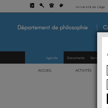
Université de Liège
Département de philosophie
C
Agenda
Documents
Service d'e
ACCUEIL
ACTIVITÉS