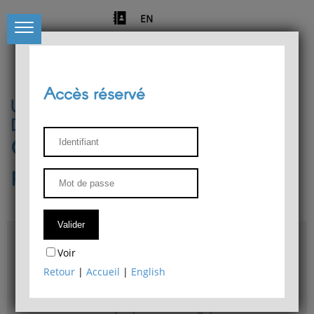
EN
Accès réservé
Université de Liège
Département de philosophie
Centre de recherches
phénoménologiques
Accès & plans
Voir
Bibliothèque du Département de philosophie
Retour
|
Accueil
|
English
Bulletin d'analyse phénoménologique