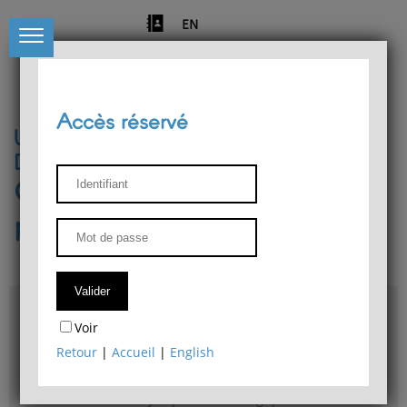
EN
Accès réservé
Université de Liège
Département de philosophie
Centre de recherches
phénoménologiques
Accès & plans
Voir
Bibliothèque du Département de philosophie
Retour
|
Accueil
|
English
Bulletin d'analyse phénoménologique