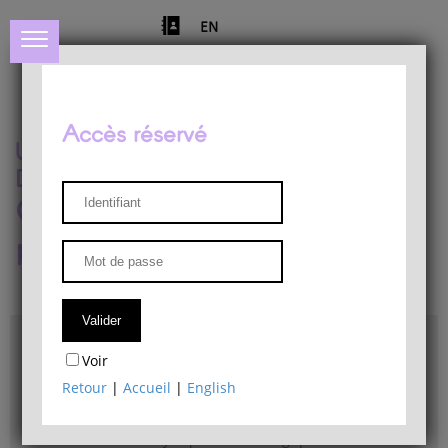
EN
Accès réservé
Université de Liège
Département de philosophie
Centre de recherches
phénoménologiques
Accès & plans
Voir
Bibliothèque du Département de philosophie
Retour
|
Accueil
|
English
Bulletin d'analyse phénoménologique