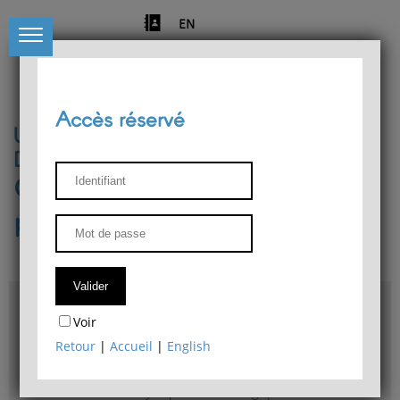
EN
Accès réservé
Université de Liège
Département de philosophie
Centre de recherches
phénoménologiques
Accès & plans
Voir
Bibliothèque du Département de philosophie
Retour
|
Accueil
|
English
Bulletin d'analyse phénoménologique