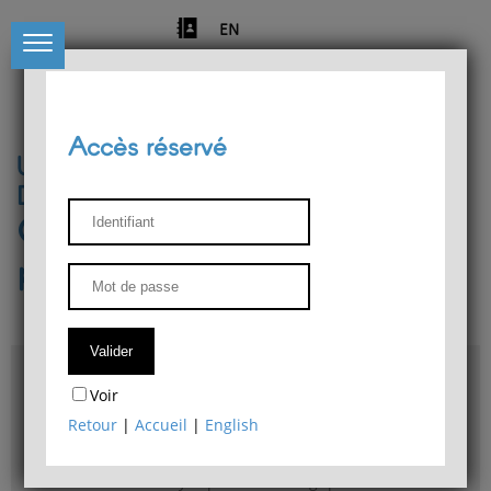
EN
Accès réservé
Université de Liège
Département de philosophie
Centre de recherches
phénoménologiques
Accès & plans
Voir
Bibliothèque du Département de philosophie
Retour
|
Accueil
|
English
Bulletin d'analyse phénoménologique