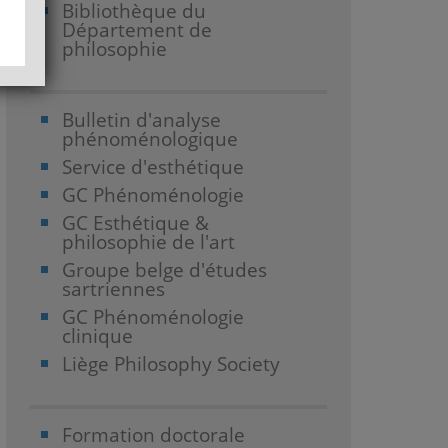
Bibliothèque du
Département de
philosophie
Bulletin d'analyse
phénoménologique
Service d'esthétique
GC Phénoménologie
GC Esthétique &
philosophie de l'art
Groupe belge d'études
sartriennes
GC Phénoménologie
clinique
Liège Philosophy Society
Formation doctorale