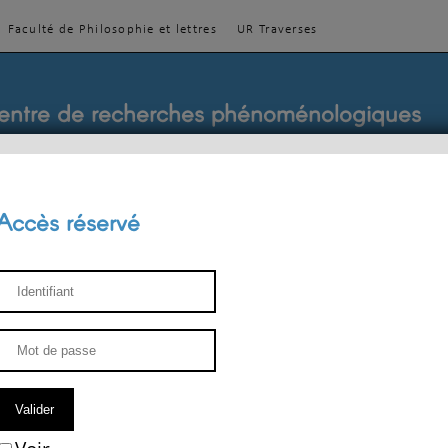
Faculté de Philosophie et lettres
UR Traverses
entre de recherches phénoménologiques
Accès réservé
sthétique
ENSEIGNEMENT
ÉQUIPE
PUBLICATIONS