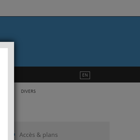
EN
DIVERS
Accès & plans