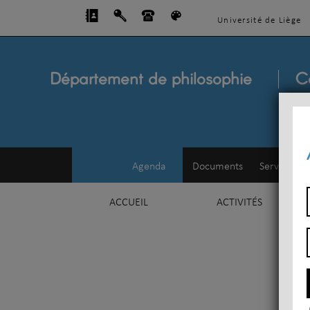
Université de Liège
Département de philosophie
C
Agenda
Documents
Service d'e
ACCUEIL
ACTIVITÉS