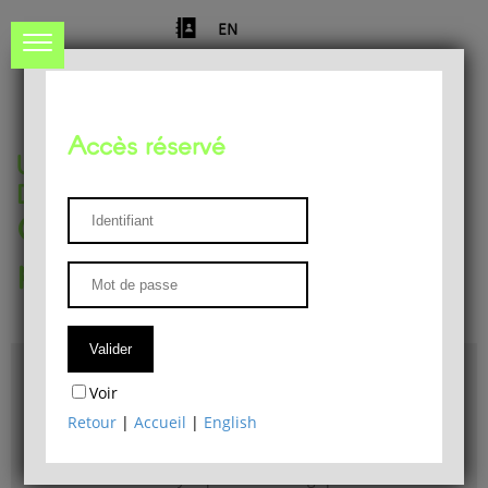
EN
Accès réservé
Université de Liège
Département de philosophie
Centre de recherches
phénoménologiques
Accès & plans
Voir
Bibliothèque du Département de philosophie
Retour
|
Accueil
|
English
Bulletin d'analyse phénoménologique