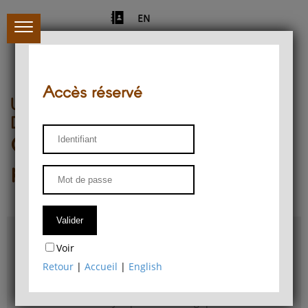
EN
Accès réservé
Université de Liège
Département de philosophie
Centre de recherches
phénoménologiques
Accès & plans
Voir
Bibliothèque du Département de philosophie
Retour
|
Accueil
|
English
Bulletin d'analyse phénoménologique