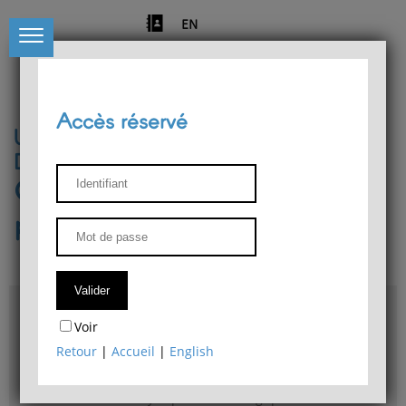
EN
Accès réservé
Université de Liège
Département de philosophie
Centre de recherches
phénoménologiques
Accès & plans
Voir
Bibliothèque du Département de philosophie
Retour
|
Accueil
|
English
Bulletin d'analyse phénoménologique