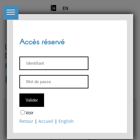
EN
Accès réservé
Université de Liège
Département de philosophie
Centre de recherches
phénoménologiques
Accès & plans
Voir
Bibliothèque du Département de philosophie
Retour
|
Accueil
|
English
Bulletin d'analyse phénoménologique