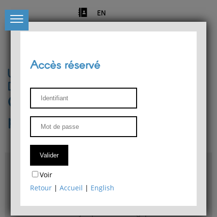
EN
Accès réservé
Université de Liège
Département de philosophie
Centre de recherches
phénoménologiques
Accès & plans
Voir
Bibliothèque du Département de philosophie
Retour
|
Accueil
|
English
Bulletin d'analyse phénoménologique