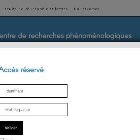
Faculté de Philosophie et lettres
UR Traverses
entre de recherches phénoménologiques
Accès réservé
sthétique
ENSEIGNEMENT
ÉQUIPE
PUBLICATIONS