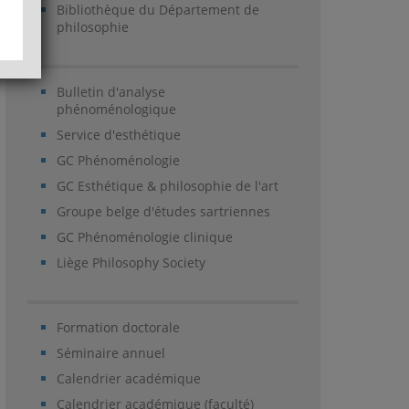
Bibliothèque du Département de
philosophie
Bulletin d'analyse
phénoménologique
Service d'esthétique
GC Phénoménologie
GC Esthétique & philosophie de l'art
Groupe belge d'études sartriennes
GC Phénoménologie clinique
Liège Philosophy Society
Formation doctorale
Séminaire annuel
Calendrier académique
Calendrier académique (faculté)