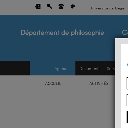
Université de Liège
Département de philosophie
C
Agenda
Documents
Service d'e
ACCUEIL
ACTIVITÉS