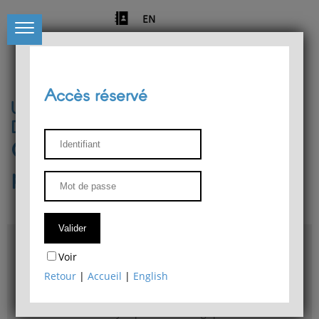
EN
Accès réservé
Université de Liège
Département de philosophie
Centre de recherches
phénoménologiques
Accès & plans
Voir
Bibliothèque du Département de philosophie
Retour
|
Accueil
|
English
Bulletin d'analyse phénoménologique