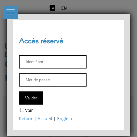
EN
Accès réservé
Université de Liège
Département de philosophie
Centre de recherches
phénoménologiques
Accès & plans
Voir
Bibliothèque du Département de philosophie
Retour
|
Accueil
|
English
Bulletin d'analyse phénoménologique