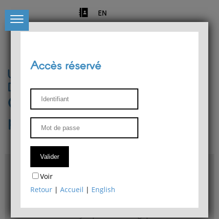
EN
Accès réservé
Université de Liège
Département de philosophie
Centre de recherches
phénoménologiques
Accès & plans
Voir
Bibliothèque du Département de philosophie
Retour
|
Accueil
|
English
Bulletin d'analyse phénoménologique