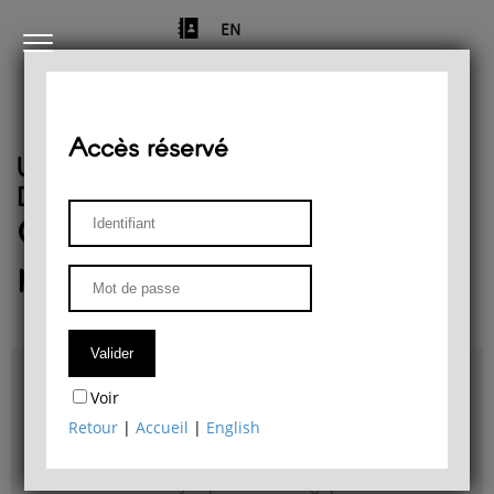
EN
Accès réservé
Université de Liège
Département de philosophie
Centre de recherches
phénoménologiques
Accès & plans
Voir
Bibliothèque du Département de philosophie
Retour
|
Accueil
|
English
Bulletin d'analyse phénoménologique