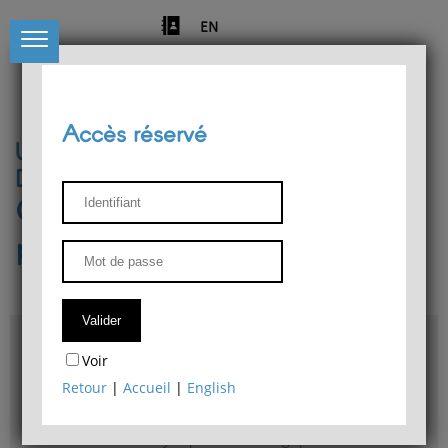
EN
Accès réservé
Université de Liège
Département de philosophie
Centre de recherches
phénoménologiques
Accès & plans
Voir
Bibliothèque du Département de philosophie
Retour
|
Accueil
|
English
Bulletin d'analyse phénoménologique