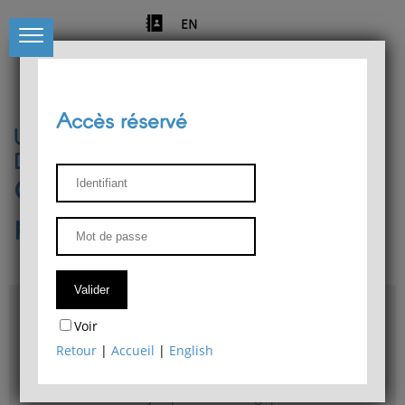
EN
Accès réservé
Université de Liège
Département de philosophie
Centre de recherches
phénoménologiques
Accès & plans
Voir
Bibliothèque du Département de philosophie
Retour
|
Accueil
|
English
Bulletin d'analyse phénoménologique