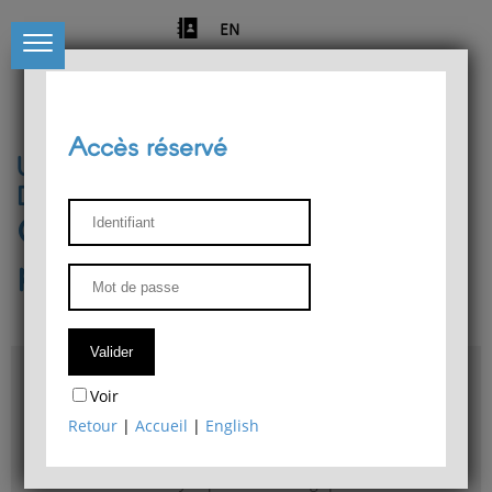
EN
Accès réservé
Université de Liège
Département de philosophie
Centre de recherches
phénoménologiques
Accès & plans
Voir
Bibliothèque du Département de philosophie
Retour
|
Accueil
|
English
Bulletin d'analyse phénoménologique