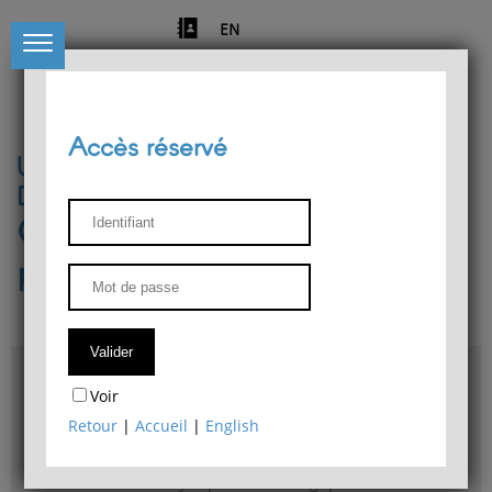
EN
Accès réservé
Université de Liège
Département de philosophie
Centre de recherches
phénoménologiques
Accès & plans
Voir
Bibliothèque du Département de philosophie
Retour
|
Accueil
|
English
Bulletin d'analyse phénoménologique