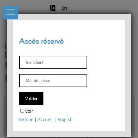
EN
Accès réservé
Université de Liège
Département de philosophie
Centre de recherches
phénoménologiques
Accès & plans
Voir
Bibliothèque du Département de philosophie
Retour
|
Accueil
|
English
Bulletin d'analyse phénoménologique