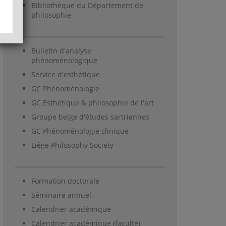
Bibliothèque du Département de
philosophie
Bulletin d'analyse
phénoménologique
Service d'esthétique
GC Phénoménologie
GC Esthétique & philosophie de l'art
Groupe belge d'études sartriennes
GC Phénoménologie clinique
Liège Philosophy Society
Formation doctorale
Séminaire annuel
Calendrier académique
Calendrier académique (faculté)