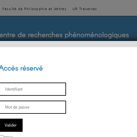
Faculté de Philosophie et lettres
UR Traverses
entre de recherches phénoménologiques
Accès réservé
sthétique
ENSEIGNEMENT
ÉQUIPE
PUBLICATIONS