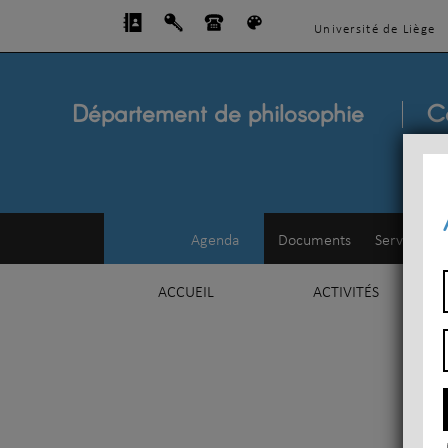
Université de Liège
Département de philosophie
C
Agenda
Documents
Service d'e
ACCUEIL
ACTIVITÉS