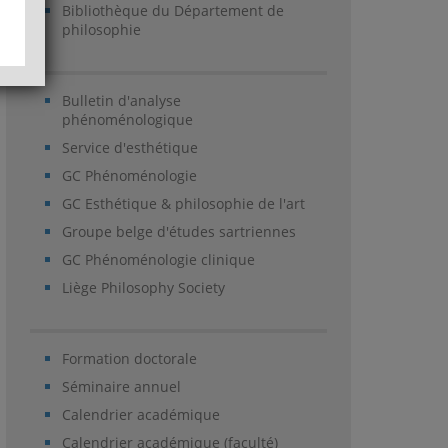
Bibliothèque du Département de
philosophie
Bulletin d'analyse
phénoménologique
Service d'esthétique
GC Phénoménologie
GC Esthétique & philosophie de l'art
Groupe belge d'études sartriennes
GC Phénoménologie clinique
Liège Philosophy Society
Formation doctorale
Séminaire annuel
Calendrier académique
Calendrier académique (faculté)