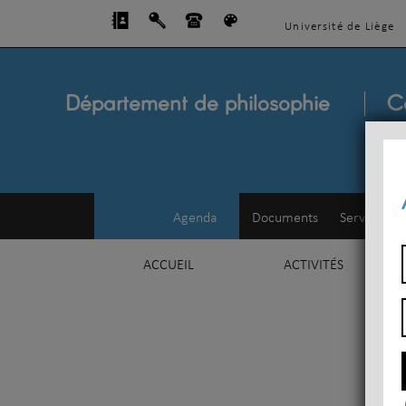
Université de Liège
Département de philosophie
C
Agenda
Documents
Service d'e
ACCUEIL
ACTIVITÉS