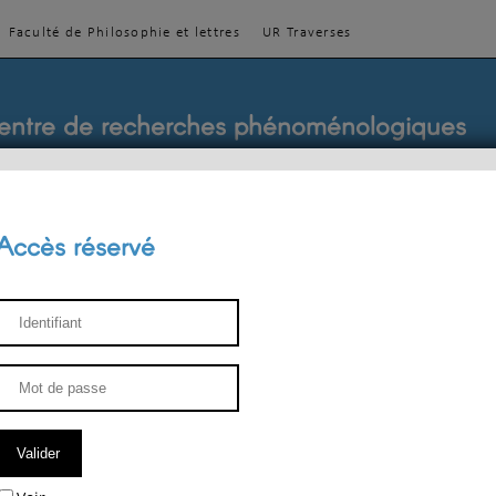
Faculté de Philosophie et lettres
UR Traverses
entre de recherches phénoménologiques
Accès réservé
sthétique
ENSEIGNEMENT
ÉQUIPE
PUBLICATIONS