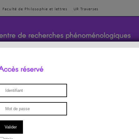
Faculté de Philosophie et lettres
UR Traverses
entre de recherches phénoménologiques
Accès réservé
sthétique
ENSEIGNEMENT
ÉQUIPE
PUBLICATIONS