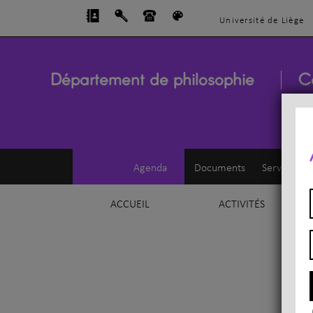
Université de Liège
Département de philosophie
C
Agenda
Documents
Service d'e
ACCUEIL
ACTIVITÉS