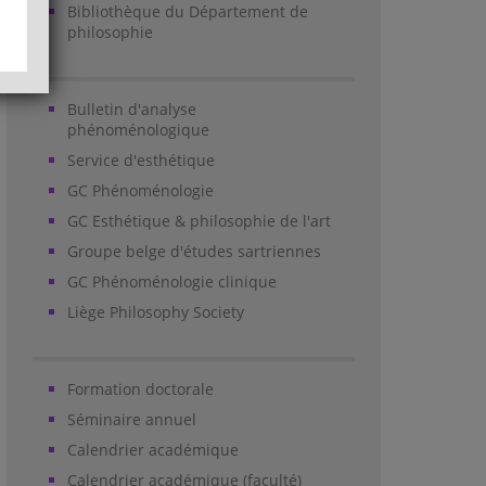
Bibliothèque du Département de
philosophie
Bulletin d'analyse
phénoménologique
Service d'esthétique
GC Phénoménologie
GC Esthétique & philosophie de l'art
Groupe belge d'études sartriennes
GC Phénoménologie clinique
Liège Philosophy Society
Formation doctorale
Séminaire annuel
Calendrier académique
Calendrier académique (faculté)